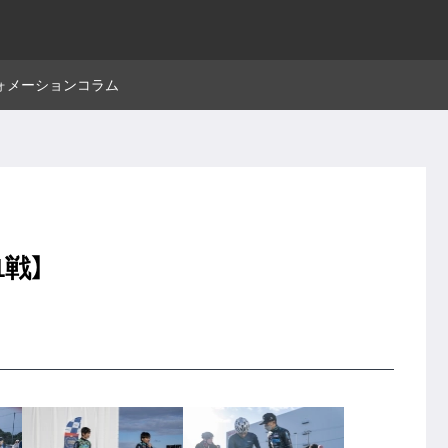
ォメーション
コラム
1戦】