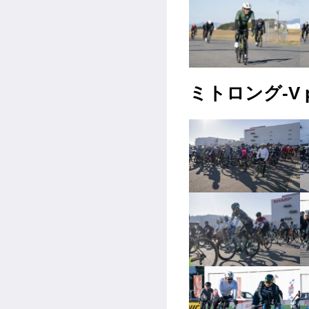
ミトロング-V p