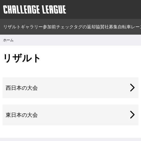
リザルト
ギャラリー
参加前チェック
タグの返却
協賛社募集
自転車レー
ホーム
リザルト
西日本の大会
東日本の大会